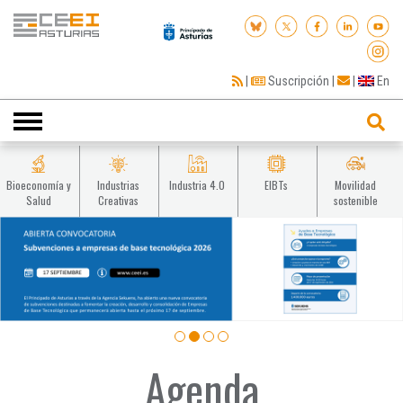
|
Suscripción
|
|
En
Toggle
navigation
Bioeconomía y
Industrias
Industria 4.0
EIBTs
Movilidad
Salud
Creativas
sostenible
Agenda