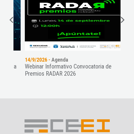
14/9/2026 -
Agenda
14/7
es a
Webinar Informativo Convocatoria de
Cien
Premios RADAR 2026
Prem
...