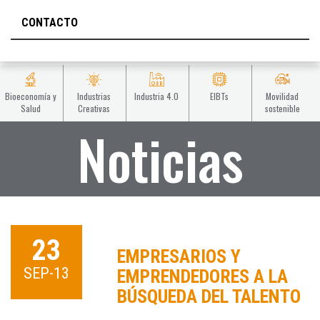
CONTACTO
Bioeconomía y
Industrias
Industria 4.0
EIBTs
Movilidad
Salud
Creativas
sostenible
Noticias
23
EMPRESARIOS Y
SEP-13
EMPRENDEDORES A LA
BÚSQUEDA DEL TALENTO