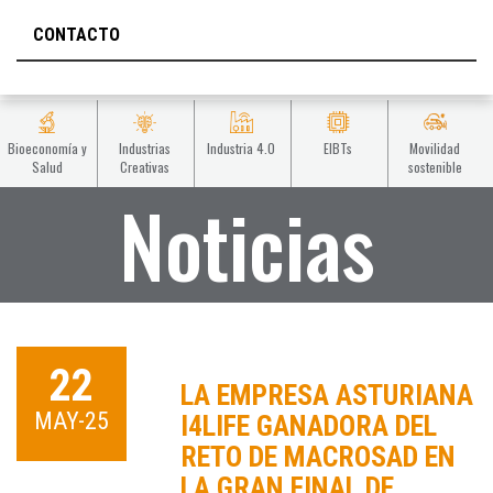
CONTACTO
Bioeconomía y
Industrias
Industria 4.0
EIBTs
Movilidad
Salud
Creativas
sostenible
Noticias
22
LA EMPRESA ASTURIANA
MAY-25
I4LIFE GANADORA DEL
RETO DE MACROSAD EN
LA GRAN FINAL DE