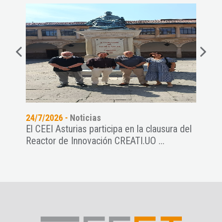
24/7/2026 -
Noticias
15/7
El CEEI Asturias participa en la clausura del
Las
Reactor de Innovación CREATI.UO ...
THRE
ANCE