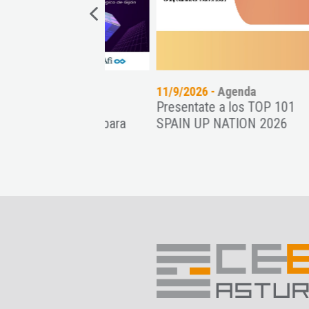
genda
11/9/2026 -
Agenda
06/
ción como
Presentate a los TOP 101
Con
alternativa para
SPAIN UP NATION 2026
Pat
ymes