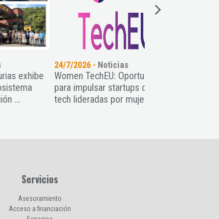
24/7/2026 -
Noticias
21/7/2026 -
Noticia
ibe
Women TechEU: Oportunidad
Asturias Talent Pa
para impulsar startups deep
impulsa el crecimi
tech lideradas por mujeres ...
nueve startups con
...
Servicios
Asesoramiento
Acceso a financiación