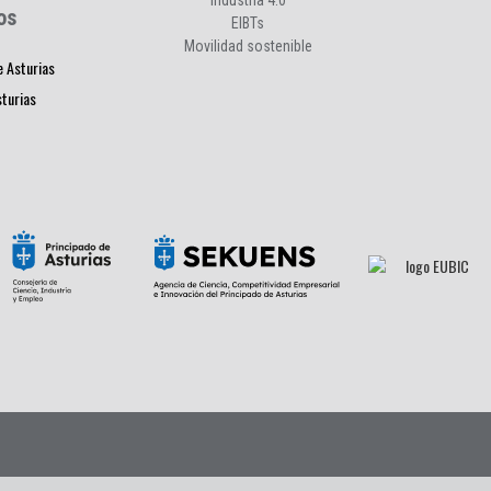
Industria 4.0
os
EIBTs
Movilidad sostenible
e Asturias
sturias
s
|
Contacto