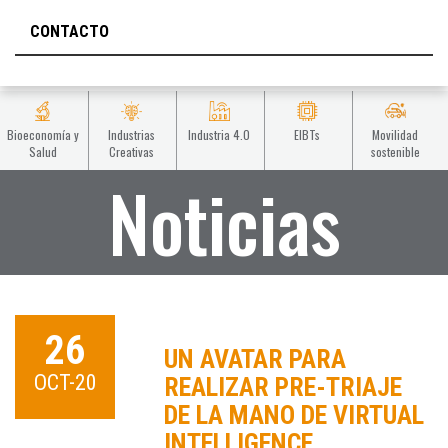
CONTACTO
Bioeconomía y
Industrias
Industria 4.0
EIBTs
Movilidad
Salud
Creativas
sostenible
Noticias
26
UN AVATAR PARA
OCT-20
REALIZAR PRE-TRIAJE
DE LA MANO DE VIRTUAL
INTELLIGENCE