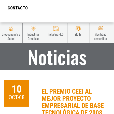
CONTACTO
Bioeconomía y
Industrias
Industria 4.0
EIBTs
Movilidad
Salud
Creativas
sostenible
Noticias
10
EL PREMIO CEEI AL
OCT-08
MEJOR PROYECTO
EMPRESARIAL DE BASE
TECNOLÓGICA DE 2008