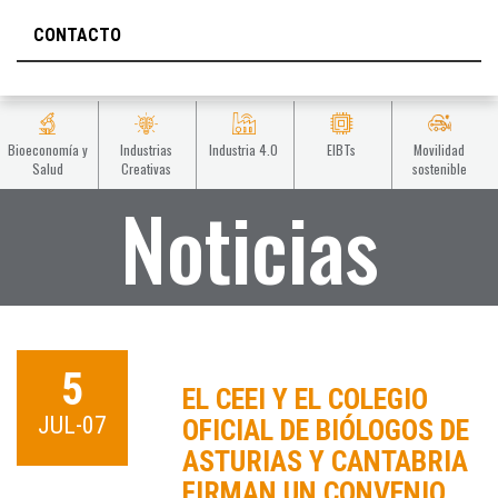
CONTACTO
Bioeconomía y
Industrias
Industria 4.0
EIBTs
Movilidad
Salud
Creativas
sostenible
Noticias
5
EL CEEI Y EL COLEGIO
JUL-07
OFICIAL DE BIÓLOGOS DE
ASTURIAS Y CANTABRIA
FIRMAN UN CONVENIO