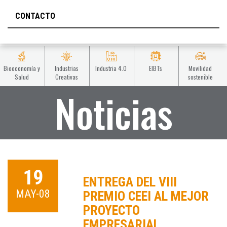
CONTACTO
Bioeconomía y
Industrias
Industria 4.0
EIBTs
Movilidad
Salud
Creativas
sostenible
Noticias
19
ENTREGA DEL VIII
MAY-08
PREMIO CEEI AL MEJOR
PROYECTO
EMPRESARIAL