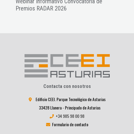
es a
Webinar Informativo Convocatoria de
Pres
Premios RADAR 2026
NAT
Contacta con nosotros
Edificio CEEI. Parque Tecnológico de Asturias
33428 Llanera - Principado de Asturias
+34 985 98 00 98
Formulario de contacto