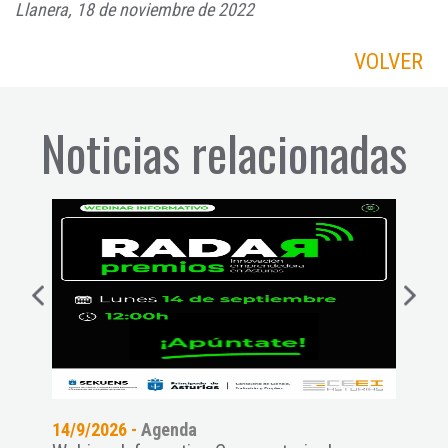
Llanera, 18 de noviembre de 2022
VOLVER
Noticias relacionadas
14/9/2026 -
Agenda
11/9