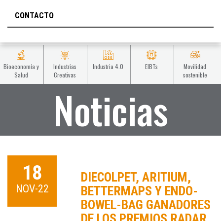
CONTACTO
Bioeconomía y
Industrias
Industria 4.0
EIBTs
Movilidad
Salud
Creativas
sostenible
Noticias
18
DIECOLPET, ARITIUM,
NOV-22
BETTERMAPS Y ENDO-
BOWEL-BAG GANADORES
DE LOS PREMIOS RADAR