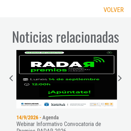
VOLVER
Noticias relacionadas
14/9/2026 -
Agenda
11/9
es a
Webinar Informativo Convocatoria de
Pres
Premios RADAR 2026
NAT