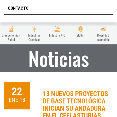
CONTACTO
Bioeconomía y
Industrias
Industria 4.0
EIBTs
Movilidad
Salud
Creativas
sostenible
Noticias
22
13 NUEVOS PROYECTOS
ENE-18
DE BASE TECNOLÓGICA
INICIAN SU ANDADURA
EN EL CEEI ASTURIAS.