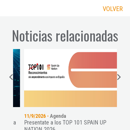
VOLVER
Noticias relacionadas
11/9/2026 -
Agenda
14/7
es a
Presentate a los TOP 101 SPAIN UP
El C
NATION 2026
start