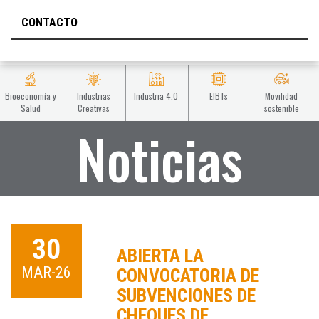
CONTACTO
Bioeconomía y
Industrias
Industria 4.0
EIBTs
Movilidad
Salud
Creativas
sostenible
Noticias
30
ABIERTA LA
MAR-26
CONVOCATORIA DE
SUBVENCIONES DE
CHEQUES DE