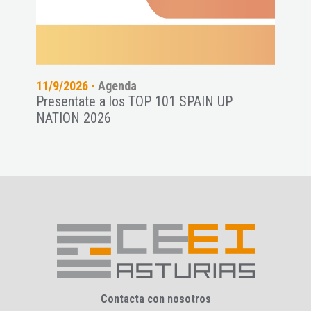
11/9/2026 -
Agenda
24/7
es a
Presentate a los TOP 101 SPAIN UP
Wome
NATION 2026
star
Contacta con nosotros