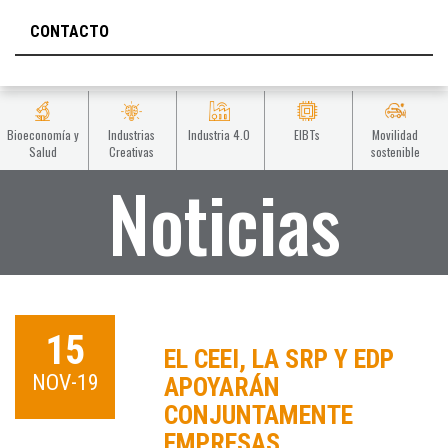
CONTACTO
Bioeconomía y
Industrias
Industria 4.0
EIBTs
Movilidad
Salud
Creativas
sostenible
Noticias
15
EL CEEI, LA SRP Y EDP
NOV-19
APOYARÁN
CONJUNTAMENTE
EMPRESAS