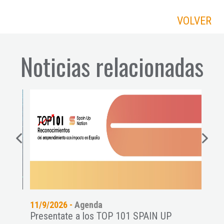
VOLVER
Noticias relacionadas
11/9/2026 -
Agenda
24/7
es a
Presentate a los TOP 101 SPAIN UP
Wome