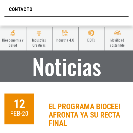
CONTACTO
Bioeconomía y
Industrias
Industria 4.0
EIBTs
Movilidad
Salud
Creativas
sostenible
Noticias
12
EL PROGRAMA BIOCEEI
FEB-20
AFRONTA YA SU RECTA
FINAL