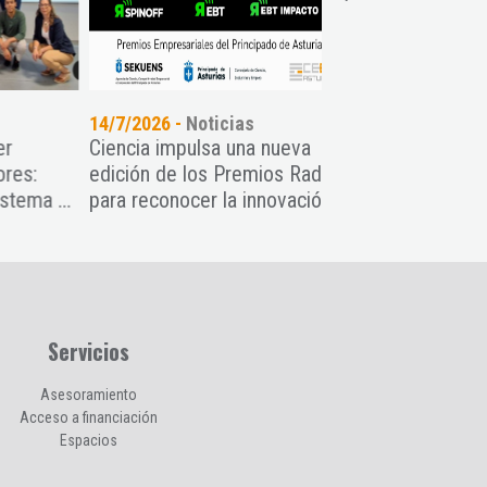
14/7/2026 -
Noticias
14/7/2026 -
Noticia
Ciencia impulsa una nueva
Conoce las empre
edición de los Premios Radar
participan en el As
...
para reconocer la innovación ...
Softlanding
Servicios
Asesoramiento
Acceso a financiación
Espacios