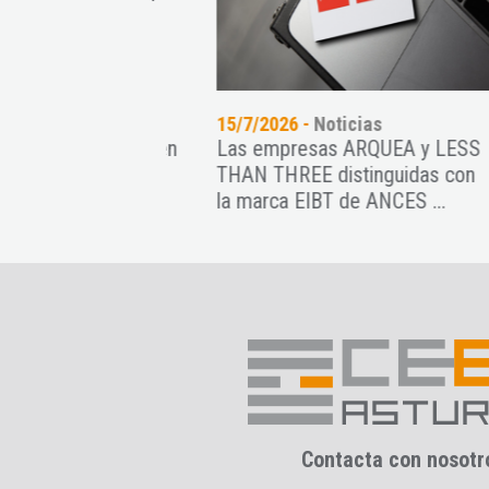
oticias
15/7/2026 -
Noticias
14/
protagonista en
Las empresas ARQUEA y LESS
El 
THAN THREE distinguidas con
sem
la marca EIBT de ANCES ...
naci
Contacta con nosotr