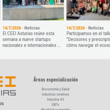
7/2026 -
Noticias
14/7/2026 -
Noticias
CEEI Asturias reúne esta
Participamos en el taller
ana a nueve startups
"Decisores y prescriptores:
onales e internacionales ...
cómo navegar el ecosistema 
Áreas especialización
Bioconomía y Salud
Industrias creativas
Industria 4.0
os
EIBTs
Movilidad sostenible