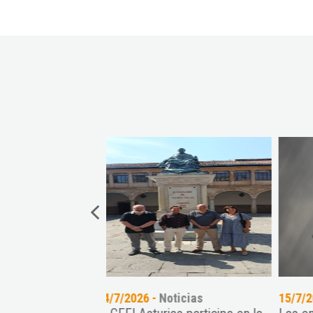
oticias
15/7/2026 -
Noticias
14/