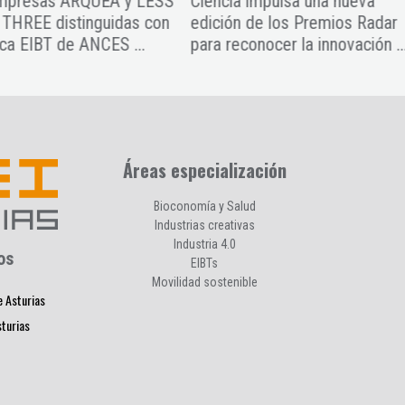
ncia impulsa una nueva
CEEI Asturias acompaña el
ción de los Premios Radar
cierre del proyecto DATIAC
 reconocer la innovación ...
en Madrid
Áreas especialización
Bioconomía y Salud
Industrias creativas
Industria 4.0
os
EIBTs
Movilidad sostenible
e Asturias
sturias