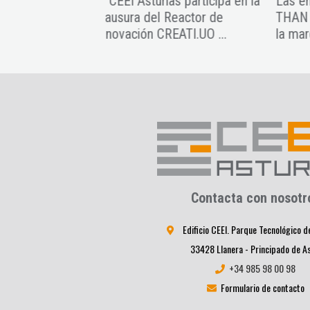
ias participa en la
Las empresas ARQUEA y LESS
Cie
 Reactor de
THAN THREE distinguidas con
edi
EATI.UO ...
la marca EIBT de ANCES ...
para
Contacta con nosotr
Edificio CEEI. Parque Tecnológico d
33428 Llanera - Principado de A
+34 985 98 00 98
Formulario de contacto