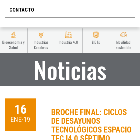
CONTACTO
Bioeconomía y
Industrias
Industria 4.0
EIBTs
Movilidad
Salud
Creativas
sostenible
Noticias
16
BROCHE FINAL: CICLOS
ENE-19
DE DESAYUNOS
TECNOLÓGICOS ESPACIO
TEC I4.0 SÉPTIMO