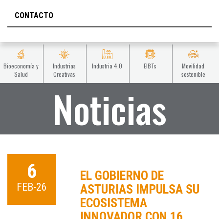
CONTACTO
Bioeconomía y
Industrias
Industria 4.0
EIBTs
Movilidad
Salud
Creativas
sostenible
Noticias
6
EL GOBIERNO DE
FEB-26
ASTURIAS IMPULSA SU
ECOSISTEMA
INNOVADOR CON 16