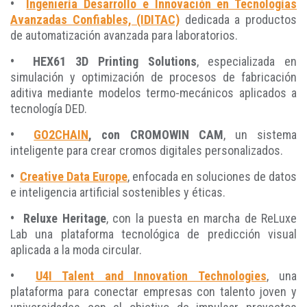
•
Ingeniería Desarrollo e Innovación en Tecnologías
Avanzadas Confiables, (IDITAC)
dedicada a productos
de automatización avanzada para laboratorios.
•
HEX61 3D Printing Solutions
, especializada en
simulación y optimización de procesos de fabricación
aditiva mediante modelos termo-mecánicos aplicados a
tecnología DED.
•
GO2CHAIN
, con CROMOWIN CAM
, un sistema
inteligente para crear cromos digitales personalizados.
•
Creative Data Europe
, enfocada en soluciones de datos
e inteligencia artificial sostenibles y éticas.
•
Reluxe Heritage
, con la puesta en marcha de ReLuxe
Lab una plataforma tecnológica de predicción visual
aplicada a la moda circular.
•
U4I Talent and Innovation Technologies
, una
plataforma para conectar empresas con talento joven y