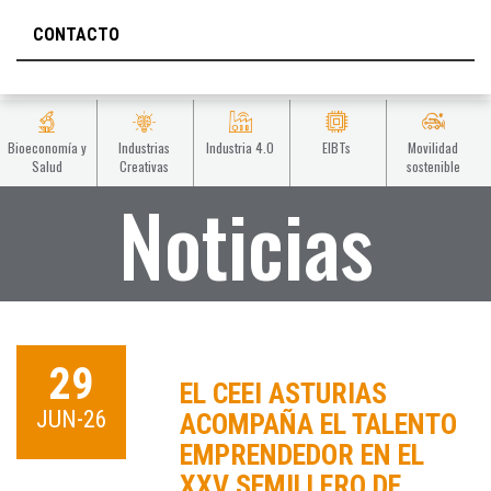
CONTACTO
Bioeconomía y
Industrias
Industria 4.0
EIBTs
Movilidad
Salud
Creativas
sostenible
Noticias
29
EL CEEI ASTURIAS
JUN-26
ACOMPAÑA EL TALENTO
EMPRENDEDOR EN EL
XXV SEMILLERO DE