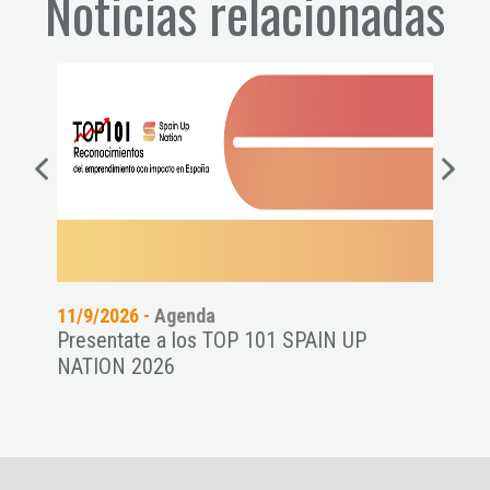
Noticias relacionadas
11/9/2026 -
Agenda
24/7
es a
Presentate a los TOP 101 SPAIN UP
Wome
NATION 2026
star