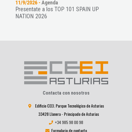
11/9/2026 -
Agenda
11/9
es a
Presentate a los TOP 101 SPAIN UP
RADA
NATION 2026
conv
empr
Contacta con nosotros
Edificio CEEI. Parque Tecnológico de Asturias
33428 Llanera - Principado de Asturias
+34 985 98 00 98
Formulario de contacto