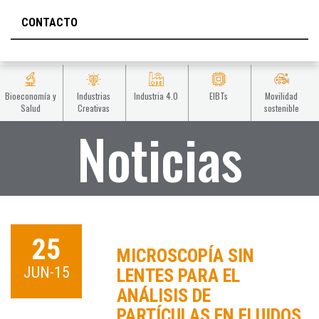
CONTACTO
Bioeconomía y
Industrias
Industria 4.0
EIBTs
Movilidad
Salud
Creativas
sostenible
Noticias
25
MICROSCOPÍA SIN
JUN-15
LENTES PARA EL
ANÁLISIS DE
PARTÍCULAS EN FLUIDOS,