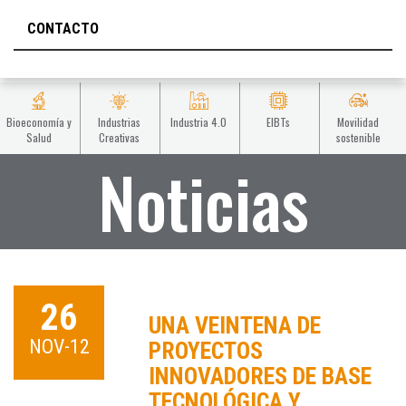
CONTACTO
Bioeconomía y
Industrias
Industria 4.0
EIBTs
Movilidad
Salud
Creativas
sostenible
Noticias
26
UNA VEINTENA DE
NOV-12
PROYECTOS
INNOVADORES DE BASE
TECNOLÓGICA Y