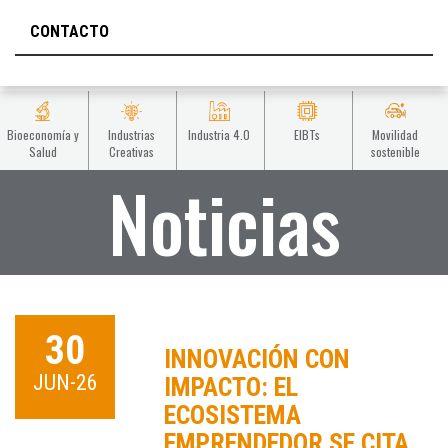
CONTACTO
Bioeconomía y
Industrias
Industria 4.0
EIBTs
Movilidad
Salud
Creativas
sostenible
Noticias
30
INNOVACIÓN CON
JUN-26
IMPACTO: EL
ECOSISTEMA
EMPRENDEDOR SE CITA