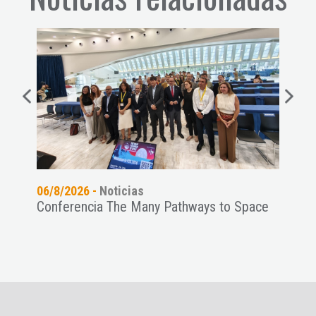
06/8/2026 -
Noticias
05/8
Conferencia The Many Pathways to Space
El G
 de
del 