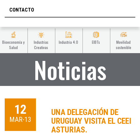
CONTACTO
Bioeconomía y
Industrias
Industria 4.0
EIBTs
Movilidad
Salud
Creativas
sostenible
Noticias
12
UNA DELEGACIÓN DE
MAR-13
URUGUAY VISITA EL CEEI
ASTURIAS.