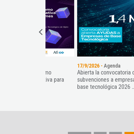
genda
17/9/2026 -
Agenda
11/
ción como
Abierta la convocatoria de
Pre
alternativa para
subvenciones a empresas de
SPA
ymes
base tecnológica 2026 ...