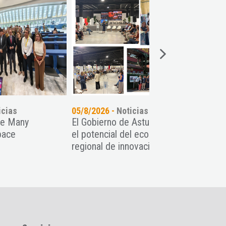
05/8/2026 -
Noticias
24/7/2026 -
Noticia
El Gobierno de Asturias exhibe
Women TechEU: Op
el potencial del ecosistema
para impulsar star
regional de innovación ...
tech lideradas por 