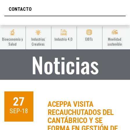
CONTACTO
Bioeconomía y
Industrias
Industria 4.0
EIBTs
Movilidad
Salud
Creativas
sostenible
Noticias
27
ACEPPA VISITA
SEP-18
RECAUCHUTADOS DEL
CANTÁBRICO Y SE
FORMA EN GESTIÓN DE