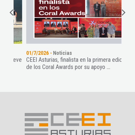
01/7/2026 -
Noticias
18/5
nueve
CEEI Asturias, finalista en la primera edición
Conv
de los Coral Awards por su apoyo ...
empr
Empr