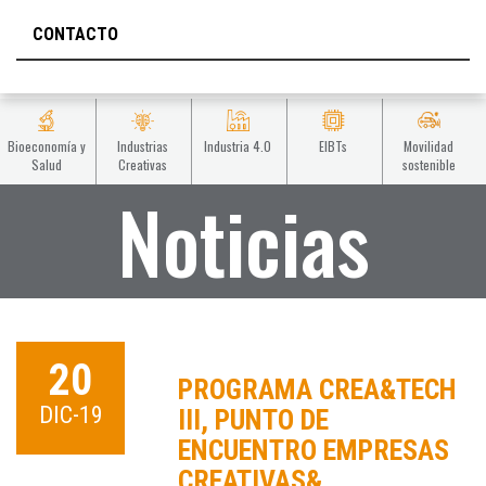
CONTACTO
Bioeconomía y
Industrias
Industria 4.0
EIBTs
Movilidad
Salud
Creativas
sostenible
Noticias
20
PROGRAMA CREA&TECH
DIC-19
III, PUNTO DE
ENCUENTRO EMPRESAS
CREATIVAS&