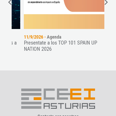
11/9/2026 -
Agenda
14/
es a
Presentate a los TOP 101 SPAIN UP
Cie
.
NATION 2026
Pre
...