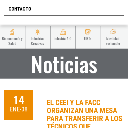
CONTACTO
Bioeconomía y
Industrias
Industria 4.0
EIBTs
Movilidad
Salud
Creativas
sostenible
Noticias
14
EL CEEI Y LA FACC
ENE-08
ORGANIZAN UNA MESA
PARA TRANSFERIR A LOS
TÉCNICOS QUE