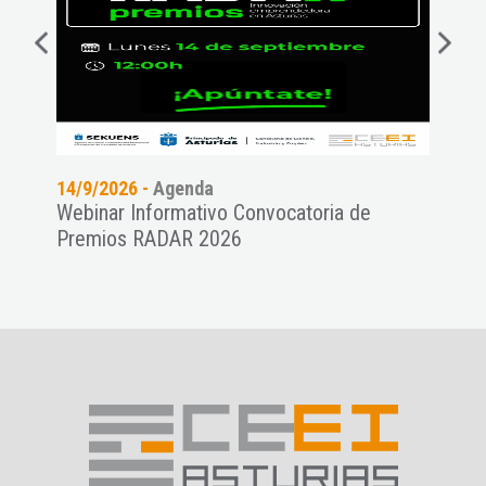
14/9/2026 -
Agenda
11/9
es a
Webinar Informativo Convocatoria de
Pres
Premios RADAR 2026
NAT