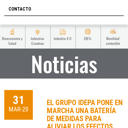
CONTACTO
Bioeconomía y
Industrias
Industria 4.0
EIBTs
Movilidad
Salud
Creativas
sostenible
Noticias
31
EL GRUPO IDEPA PONE EN
MAR-20
MARCHA UNA BATERÍA
DE MEDIDAS PARA
ALIVIAR LOS EFECTOS