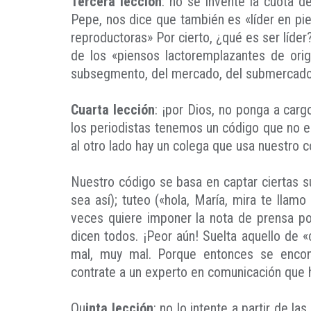
Tercera lección
: no se invente la cuota 
Pepe, nos dice que también es «líder en pie
reproductoras» Por cierto, ¿qué es ser líde
de los «piensos lactoremplazantes de ori
subsegmento, del mercado, del submercado,
Cuarta lección
: ¡por Dios, no ponga a carg
los periodistas tenemos un código que no es
al otro lado hay un colega que usa nuestro có
Nuestro código se basa en captar ciertas s
sea así); tuteo («hola, María, mira te llamo
veces quiere imponer la nota de prensa po
dicen todos. ¡Peor aún! Suelta aquello de
mal, muy mal. Porque entonces se encontr
contrate a un experto en comunicación que 
Qu
inta lección
: no lo intente a partir de la