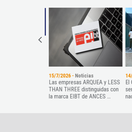
oticias
15/7/2026 -
Noticias
14/
U: Oportunidad
Las empresas ARQUEA y LESS
El 
r startups deep
THAN THREE distinguidas con
sem
s por mujeres ...
la marca EIBT de ANCES ...
naci