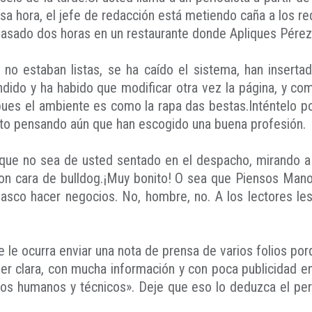
esa hora, el jefe de redacción está metiendo caña a los r
asado dos horas en un restaurante donde Apliques Pérez
s no estaban listas, se ha caído el sistema, han insert
dido y ha habido que modificar otra vez la página, y co
 pues el ambiente es como la rapa das bestas.Inténtelo po
lito pensando aún que han escogido una buena profesión.
que no sea de usted sentado en el despacho, mirando a
on cara de bulldog.¡Muy bonito! O sea que Piensos Mano
asco hacer negocios. No, hombre, no. A los lectores les 
e le ocurra enviar una nota de prensa de varios folios porq
 ser clara, con mucha información y con poca publicidad 
dios humanos y técnicos». Deje que eso lo deduzca el peri