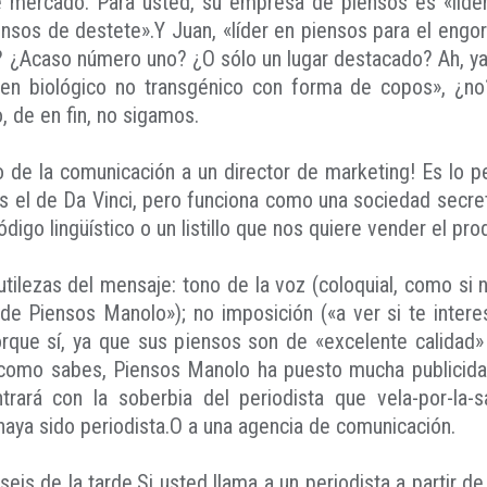
de mercado. Para usted, su empresa de piensos es «líd
nsos de destete».Y Juan, «líder en piensos para el engo
r? ¿Acaso número uno? ¿O sólo un lugar destacado? Ah, y
gen biológico no transgénico con forma de copos», ¿n
 de en fin, no sigamos.
o de la comunicación a un director de marketing! Es lo p
 el de Da Vinci, pero funciona como una sociedad secret
digo lingüístico o un listillo que nos quiere vender el pro
utilezas del mensaje: tono de la voz (coloquial, como si
 de Piensos Manolo»); no imposición («a ver si te intere
rque sí, ya que sus piensos son de «excelente calidad»
 «como sabes, Piensos Manolo ha puesto mucha publicida
ará con la soberbia del periodista que vela-por-la-sa
haya sido periodista.O a una agencia de comunicación.
s seis de la tarde.Si usted llama a un periodista a partir 