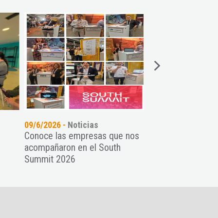
09/6/2026 -
Noticias
25/5/2026 -
Noticia
Conoce las empresas que nos
Inversión privada y
acompañaron en el South
Summit 2026