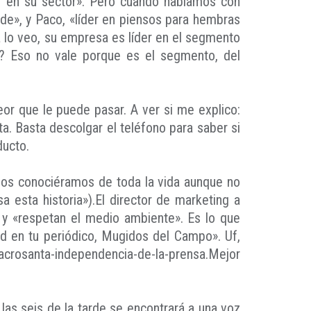
er en su sector». Pero cuando hablamos con
rde», y Paco, «líder en piensos para hembras
a lo veo, su empresa es líder en el segmento
o? Eso no vale porque es el segmento, del
eor que le puede pasar. A ver si me explico:
a. Basta descolgar el teléfono para saber si
ducto.
 nos conociéramos de toda la vida aunque no
sa esta historia»).El director de marketing a
 y «respetan el medio ambiente». Es lo que
d en tu periódico, Mugidos del Campo». Uf,
crosanta-independencia-de-la-prensa.Mejor
de las seis de la tarde se encontrará a una voz