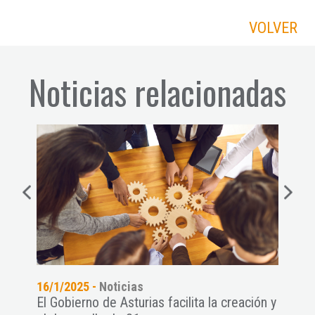
VOLVER
Noticias relacionadas
16/1/2025 -
Noticias
14/1
dise
El Gobierno de Asturias facilita la creación y
El C