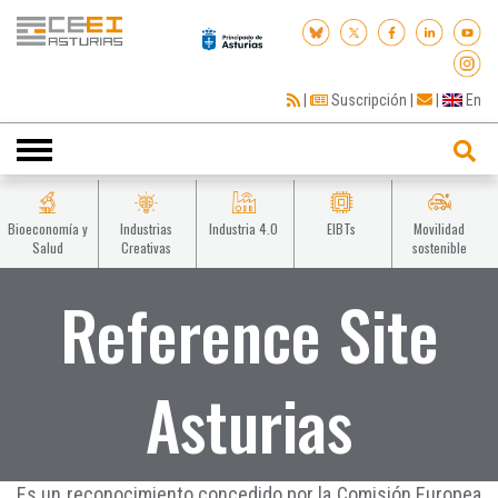
|
Suscripción
|
|
En
Toggle
navigation
Bioeconomía y
Industrias
Industria 4.0
EIBTs
Movilidad
Salud
Creativas
sostenible
Reference Site
Asturias
Es un reconocimiento concedido por la Comisión Europea