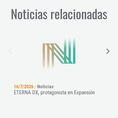
Noticias relacionadas
16/7/2026 -
Noticias
15/7
ETERNA DX, protagonista en Expansión
Las
THRE
ANCE