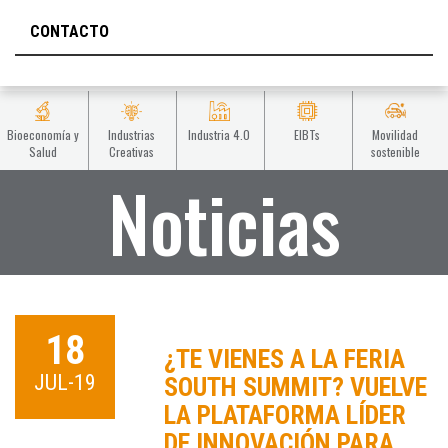
CONTACTO
Bioeconomía y
Industrias
Industria 4.0
EIBTs
Movilidad
Salud
Creativas
sostenible
Noticias
18
¿TE VIENES A LA FERIA
JUL-19
SOUTH SUMMIT? VUELVE
LA PLATAFORMA LÍDER
DE INNOVACIÓN PARA