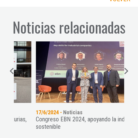
Noticias relacionadas
17/6/2024 -
Noticias
01/4
ias,
Congreso EBN 2024, apoyando la industria
CEEI
sostenible
EBN